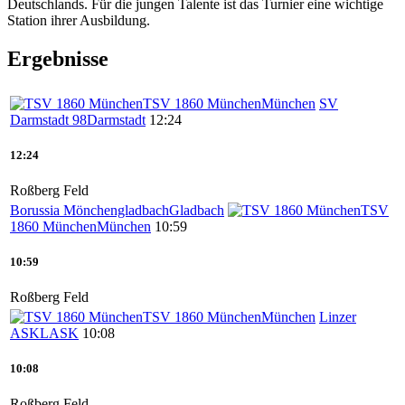
Deutschlands. Für die jungen Talente ist das Turnier eine wichtige
Station ihrer Ausbildung.
Ergebnisse
TSV 1860 München
München
SV
Darmstadt 98
Darmstadt
12:24
12:24
Roßberg Feld
Borussia Mönchengladbach
Gladbach
TSV
1860 München
München
10:59
10:59
Roßberg Feld
TSV 1860 München
München
Linzer
ASK
LASK
10:08
10:08
Roßberg Feld